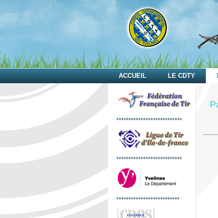
ACCUEIL
LE CDTY
P
***************************
***************************
**************************