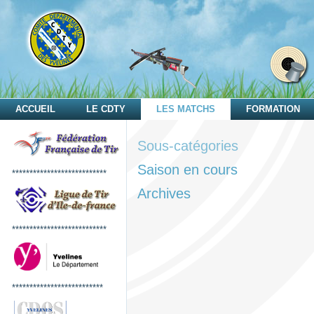
ACCUEIL
LE CDTY
LES MATCHS
FORMATION
Sous-catégories
Saison en cours
***************************
Archives
***************************
**************************